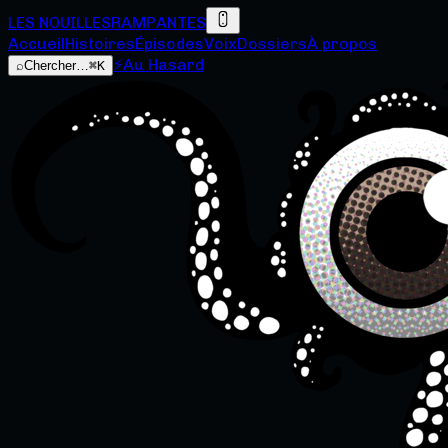
LES NOUILLES
RAMPANTES
Accueil
Histoires
Épisodes
Voix
Dossiers
À propos
⚡
Au Hasard
⌕
Chercher…
⌘K