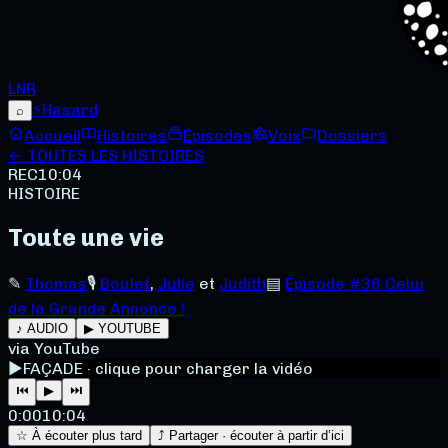
LNR
⚡
Hasard
⌕
Accueil
Histoires
Épisodes
Voix
Dossiers
← TOUTES LES HISTOIRES
REC
10:04
HISTOIRE
Toute une vie
✎
Thomas
🎙
Boulet
,
Julie
et
Judith
▤
Épisode #36 Celui
de la Grande Annonce !
♪ AUDIO
▶ YOUTUBE
via YouTube
▶
FAÇADE · clique pour charger la vidéo
⏮
▶
⏭
0:00
10:04
☆ À écouter plus tard
⤴ Partager · écouter à partir d’ici