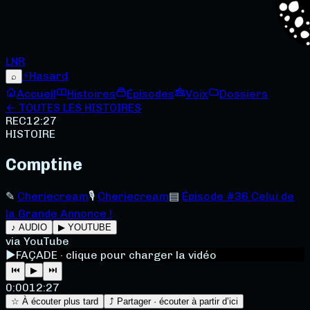
LNR
⚡
Hasard
⌕
Accueil
Histoires
Épisodes
Voix
Dossiers
← TOUTES LES HISTOIRES
REC
12:27
HISTOIRE
Comptine
✎
Cheriecream
🎙
Cheriecream
▤
Épisode #36 Celui de
la Grande Annonce !
♪ AUDIO
▶ YOUTUBE
via YouTube
▶
FAÇADE · clique pour charger la vidéo
⏮
▶
⏭
0:00
12:27
☆ À écouter plus tard
⤴ Partager · écouter à partir d’ici