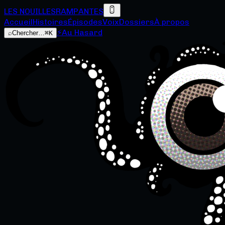
LES NOUILLES
RAMPANTES
Accueil
Histoires
Épisodes
Voix
Dossiers
À propos
⚡
Au Hasard
⌕
Chercher…
⌘K