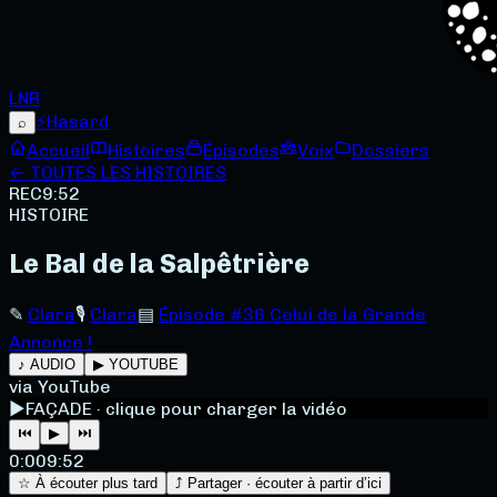
LNR
⚡
Hasard
⌕
Accueil
Histoires
Épisodes
Voix
Dossiers
← TOUTES LES HISTOIRES
REC
9:52
HISTOIRE
Le Bal de la Salpêtrière
✎
Clara
🎙
Clara
▤
Épisode #36 Celui de la Grande
Annonce !
♪ AUDIO
▶ YOUTUBE
via YouTube
▶
FAÇADE · clique pour charger la vidéo
⏮
▶
⏭
0:00
9:52
☆ À écouter plus tard
⤴ Partager · écouter à partir d’ici