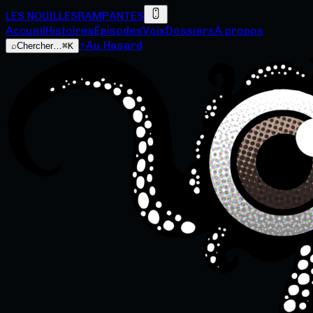
LES NOUILLES
RAMPANTES
Accueil
Histoires
Épisodes
Voix
Dossiers
À propos
⚡
Au Hasard
⌕
Chercher…
⌘K