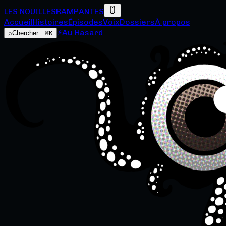
LES NOUILLES
RAMPANTES
Accueil
Histoires
Épisodes
Voix
Dossiers
À propos
⚡
Au Hasard
⌕
Chercher…
⌘K