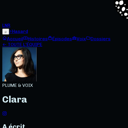
LNR
⚡
Hasard
⌕
Accueil
Histoires
Épisodes
Voix
Dossiers
← TOUTE L'ÉQUIPE
PLUME & VOIX
Clara
A écrit