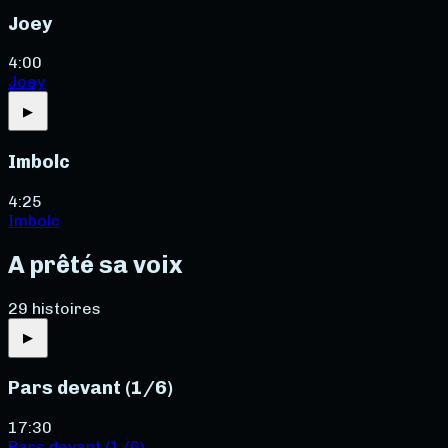
Joey
4:00
Joey
▶
Imbolc
4:25
Imbolc
A prêté sa voix
29
histoire
s
▶
Pars devant (1/6)
17:30
Pars devant (1/6)