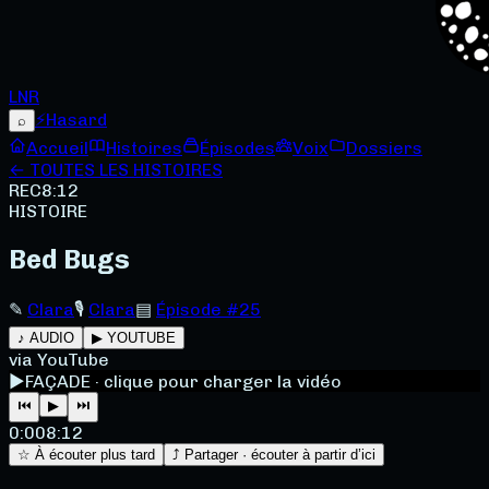
LNR
⚡
Hasard
⌕
Accueil
Histoires
Épisodes
Voix
Dossiers
← TOUTES LES HISTOIRES
REC
8:12
HISTOIRE
Bed Bugs
✎
Clara
🎙
Clara
▤
Épisode #25
♪ AUDIO
▶ YOUTUBE
via YouTube
▶
FAÇADE · clique pour charger la vidéo
⏮
▶
⏭
0:00
8:12
☆ À écouter plus tard
⤴ Partager · écouter à partir d’ici