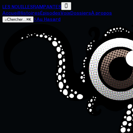
LES NOUILLES
RAMPANTES
Accueil
Histoires
Épisodes
Voix
Dossiers
À propos
⚡
Au Hasard
⌕
Chercher…
⌘K