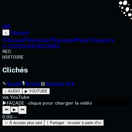
LNR
⚡
Hasard
⌕
Accueil
Histoires
Épisodes
Voix
Dossiers
← TOUTES LES HISTOIRES
REC
HISTOIRE
Clichés
✎
Boulet
🎙
Boulet
▤
Épisode #16
♪ AUDIO
▶ YOUTUBE
via YouTube
▶
FAÇADE · clique pour charger la vidéo
⏮
▶
⏭
0:00
—
☆ À écouter plus tard
⤴ Partager · écouter à partir d’ici