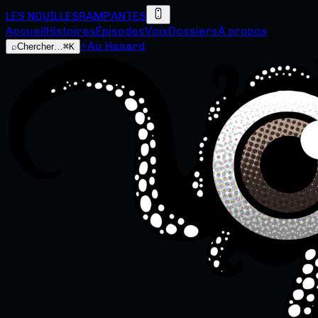
LES NOUILLES
RAMPANTES
Accueil
Histoires
Épisodes
Voix
Dossiers
À propos
⚡
Au Hasard
⌕
Chercher…
⌘K