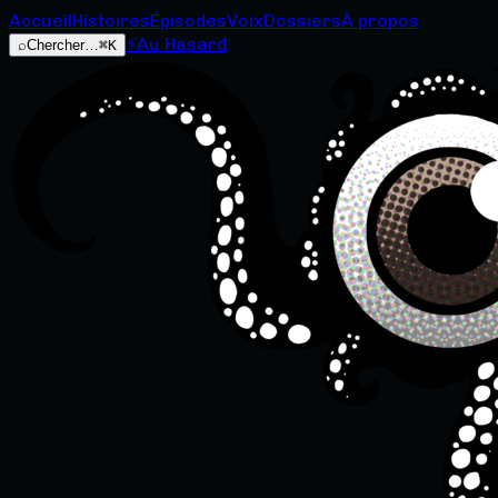
Accueil
Histoires
Épisodes
Voix
Dossiers
À propos
⚡
Au Hasard
⌕
Chercher…
⌘K