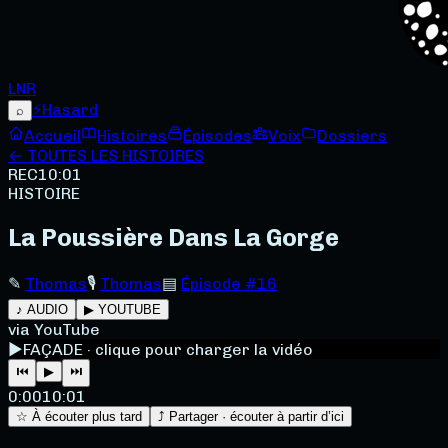
LNR
⚡
Hasard
⌕
Accueil
Histoires
Épisodes
Voix
Dossiers
← TOUTES LES HISTOIRES
REC
10:01
HISTOIRE
La Poussière Dans La Gorge
✎
Thomas
🎙
Thomas
▤
Épisode #16
♪ AUDIO
▶ YOUTUBE
via YouTube
▶
FAÇADE · clique pour charger la vidéo
⏮
▶
⏭
0:00
10:01
☆ À écouter plus tard
⤴ Partager · écouter à partir d’ici