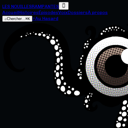
LES NOUILLES
RAMPANTES
Accueil
Histoires
Épisodes
Voix
Dossiers
À propos
⚡
Au Hasard
⌕
Chercher…
⌘K