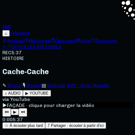
LNR
⚡
Hasard
⌕
Accueil
Histoires
Épisodes
Voix
Dossiers
← TOUTES LES HISTOIRES
REC
5:37
HISTOIRE
Cache-Cache
✎
Boulet
🎙
Boulet
▤
Épisode #20 - Avec Natalie
♪ AUDIO
▶ YOUTUBE
via YouTube
▶
FAÇADE · clique pour charger la vidéo
⏮
▶
⏭
0:00
5:37
☆ À écouter plus tard
⤴ Partager · écouter à partir d’ici