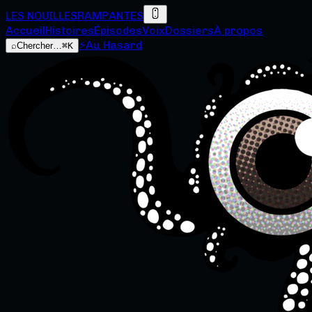
LES NOUILLES
RAMPANTES
Accueil
Histoires
Épisodes
Voix
Dossiers
À propos
⚡
Au Hasard
⌕
Chercher…
⌘K