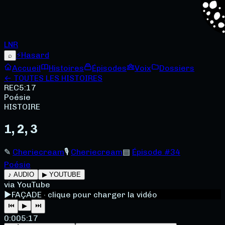
LNR
⚡
Hasard
⌕
Accueil
Histoires
Épisodes
Voix
Dossiers
← TOUTES LES HISTOIRES
REC
5:17
Poésie
HISTOIRE
1, 2, 3
✎
Cheriecream
🎙
Cheriecream
▤
Épisode #34
Poésie
♪ AUDIO
▶ YOUTUBE
via YouTube
▶
FAÇADE · clique pour charger la vidéo
⏮
▶
⏭
0:00
5:17