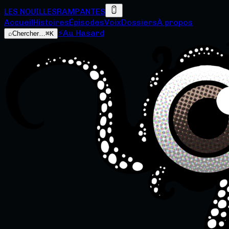
LES NOUILLES
RAMPANTES
Accueil
Histoires
Épisodes
Voix
Dossiers
À propos
⚡
Au Hasard
⌕
Chercher…
⌘K