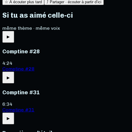
☆ À écouter plus tard
⤴ Partager · écouter à partir d’ici
Si tu as aimé celle-ci
même thème · même voix
▶
Comptine #28
4:24
Comptine #28
▶
Comptine #31
6:34
Comptine #31
▶