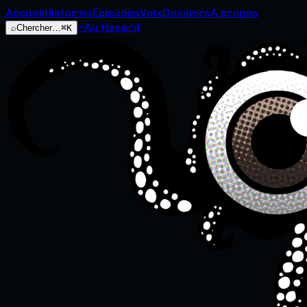
Accueil
Histoires
Épisodes
Voix
Dossiers
À propos
⚡
Au Hasard
⌕
Chercher…
⌘K