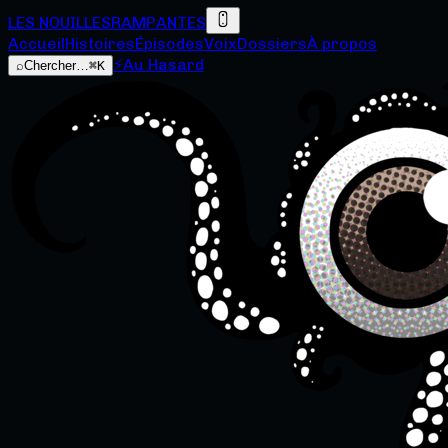
LES NOUILLES
RAMPANTES
Accueil
Histoires
Épisodes
Voix
Dossiers
À propos
⚡
Au Hasard
⌕
Chercher…
⌘K