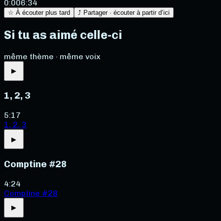
0:00
6:34
☆ À écouter plus tard
⤴ Partager · écouter à partir d’ici
Si tu as aimé celle-ci
même thème · même voix
▶
1, 2, 3
5:17
1, 2, 3
▶
Comptine #28
4:24
Comptine #28
▶