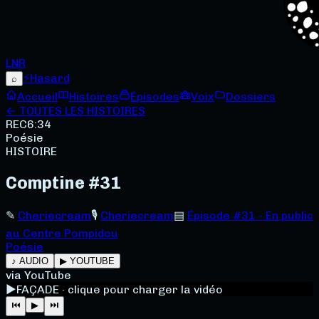
LNR
⚡
Hasard
⌕
Accueil
Histoires
Épisodes
Voix
Dossiers
← TOUTES LES HISTOIRES
REC
6:34
Poésie
HISTOIRE
Comptine #31
✎
Cheriecream
🎙
Cheriecream
▤
Épisode #31 - En public
au Centre Pompidou
Poésie
♪ AUDIO
▶ YOUTUBE
via YouTube
▶
FAÇADE · clique pour charger la vidéo
⏮
▶
⏭