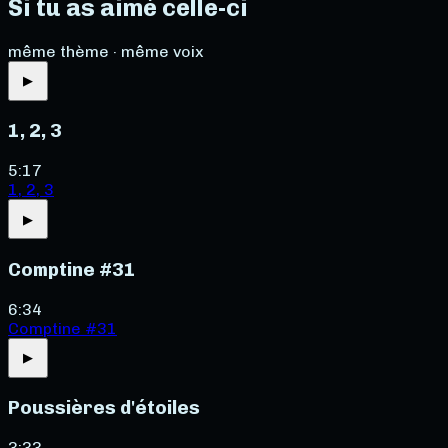
Si tu as aimé celle-ci
même thème · même voix
▶
1, 2, 3
5:17
1, 2, 3
▶
Comptine #31
6:34
Comptine #31
▶
Poussières d'étoiles
3:33