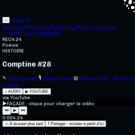
⚡
Hasard
⌕
Accueil
Histoires
Épisodes
Voix
Dossiers
← TOUTES LES HISTOIRES
REC
4:24
Poésie
HISTOIRE
Comptine #28
✎
Cheriecream
🎙
Cheriecream
▤
Épisode #28 - Ubi et Ur
Poésie
♪ AUDIO
▶ YOUTUBE
via YouTube
▶
FAÇADE · clique pour charger la vidéo
⏮
▶
⏭
0:00
4:24
☆ À écouter plus tard
⤴ Partager · écouter à partir d’ici