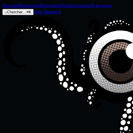
Accueil
Histoires
Épisodes
Voix
Dossiers
À propos
⚡
Au Hasard
⌕
Chercher…
⌘K