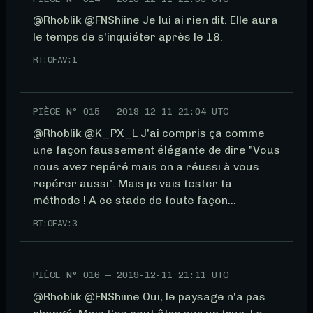
@Rhoblik @FNShiine Je lui ai rien dit. Elle aura 
le temps de s'inquiéter après le 18.
RT:
0
FAV:
1
PIÈCE N°
015
—
2019-12-11 21:04 UTC
@Rhoblik @K_PX_L J'ai compris ça comme 
une façon faussement élégante de dire "Vous 
nous avez repéré mais on a réussi à vous 
repérer aussi". Mais je vais tester ta 
méthode ! A ce stade de toute façon...
RT:
0
FAV:
3
PIÈCE N°
016
—
2019-12-11 21:11 UTC
@Rhoblik @FNShiine Oui, le paysage n'a pas 