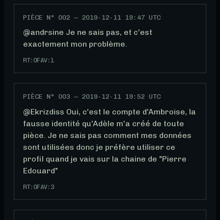
PIÈCE N°
002
—
2019-12-11 19:47 UTC
@andrsine Je ne sais pas, et c'est 
exactement mon problème.
RT:
0
FAV:
1
PIÈCE N°
003
—
2019-12-11 19:52 UTC
@Ekrizdiss Oui, c'est le compte d'Ambroise, la 
fausse identité qu'Adèle m'a créé de toute 
pièce. Je ne sais pas comment mes données 
sont utilisées donc je préfère utiliser ce 
profil quand je vais sur la chaine de "Pierre 
Edouard"
RT:
0
FAV:
3