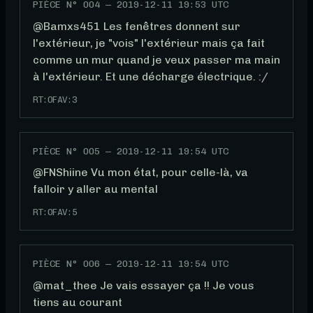
PIÈCE N°
004
—
2019-12-11 19:53 UTC
@Bamxs451 Les fenêtres donnent sur 
l'extérieur, je "vois" l'extérieur mais ça fait 
comme un mur quand je veux passer ma main 
à l'extérieur. Et une décharge électrique. :/
RT:
0
FAV:
3
PIÈCE N°
005
—
2019-12-11 19:54 UTC
@FNShiine Vu mon état, pour celle-là, va 
falloir y aller au mental
RT:
0
FAV:
5
PIÈCE N°
006
—
2019-12-11 19:54 UTC
@mat_thee Je vais essayer ça !! Je vous 
tiens au courant