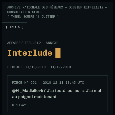
ARCHIVE NATIONALE DES RÉSEAUX — DOSSIER EIFFEL1812 —
CONSULTATION SEULE
[ THÈME: SOMBRE ]
[ QUITTER ]
[ INDEX ]
AFFAIRE EIFFEL1812 — ANNEXE
Interlude
PÉRIODE :
11/12/2019
—
11/12/2019
PIÈCE N°
001
—
2019-12-11 19:45 UTC
@El_Madkiller57 J'ai testé les murs. J'ai mal 
au poignet maintenant.
RT:
0
FAV:
5