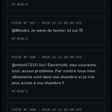
RT:
0
FAV:
6
PIÈCE N°
007
—
2019-12-11 20:00 UTC
@Mneiko Je viens de tester, et oui 😞
RT:
0
FAV:
2
PIÈCE N°
008
—
2019-12-11 20:06 UTC
@ntino67210 Oui ! Électricité, eau courante, 
tout, aucun problème. Par contre tous mes 
vêtements sont dans ma chambre et je n'ai 
plus accès à ma chambre !!
RT:
0
FAV:
3
PIÈCE N°
009
—
2019-12-11 20:59 UTC