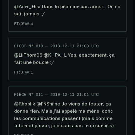
@Adri_Gru Dans le premier cas aussi... On ne 
sait jamais :/
RT:
0
FAV:
4
PIÈCE N°
010
—
2019-12-11 21:00 UTC
@LilThom06 @K_PX_L Yep, exactement, ça 
fait une boucle :/
RT:
0
FAV:
1
PIÈCE N°
011
—
2019-12-11 21:01 UTC
@Rhoblik @FNShiine Je viens de tester, ça 
donne rien. Mais j'ai appelé ma mère, donc 
les communications passent (mais comme 
Internet passe, je ne suis pas trop surpris)