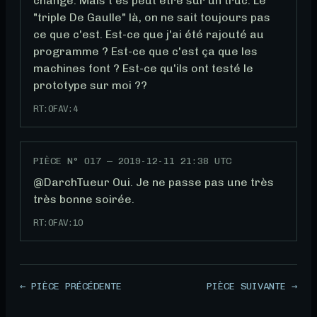
changé. Mais t'es peut être sur un truc. Le 
"triple De Gaulle" là, on ne sait toujours pas 
ce que c'est. Est-ce que j'ai été rajouté au 
programme ? Est-ce que c'est ça que les 
machines font ? Est-ce qu'ils ont testé le 
prototype sur moi ??
RT:
0
FAV:
4
PIÈCE N°
017
—
2019-12-11 21:38 UTC
@DarchTueur Oui. Je ne passe pas une très 
très bonne soirée.
RT:
0
FAV:
10
← PIÈCE PRÉCÉDENTE
PIÈCE SUIVANTE →