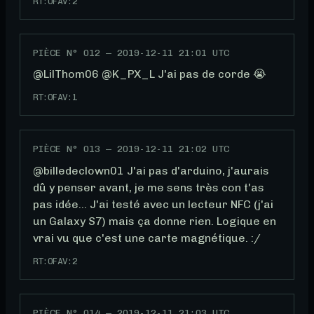
RT:
0
FAV:
2
PIÈCE N°
012
—
2019-12-11 21:01 UTC
@LilThom06 @K_PX_L J'ai pas de corde 😭
RT:
0
FAV:
1
PIÈCE N°
013
—
2019-12-11 21:02 UTC
@billedeclown01 J'ai pas d'arduino, j'aurais 
dû y penser avant, je me sens très con t'as 
pas idée... J'ai testé avec un lecteur NFC (j'ai 
un Galaxy S7) mais ça donne rien. Logique en 
vrai vu que c'est une carte magnétique. :/
RT:
0
FAV:
2
PIÈCE N°
014
—
2019-12-11 21:03 UTC