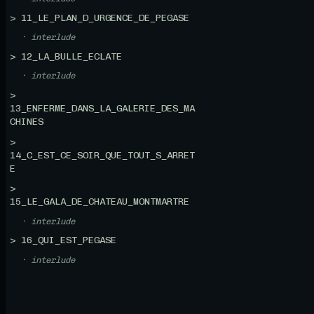
> 11_LE_PLAN_D_URGENCE_DE_PEGASE
· interlude
> 12_LA_BULLE_ECLATE
· interlude
>
13_ENFERME_DANS_LA_GALERIE_DES_MA
CHINES
>
14_C_EST_CE_SOIR_QUE_TOUT_S_ARRET
E
>
15_LE_GALA_DE_CHATEAU_MONTMARTRE
· interlude
> 16_QUI_EST_PEGASE
· interlude