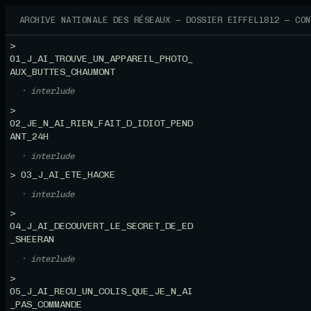
ARCHIVE NATIONALE DES RÉSEAUX — DOSSIER EIFFEL1812 — CON
>
01_J_AI_TROUVE_UN_APPAREIL_PHOTO_
AUX_BUTTES_CHAUMONT
· interlude
>
02_JE_N_AI_RIEN_FAIT_D_IDIOT_PEND
ANT_24H
· interlude
> 03_J_AI_ETE_HACKE
· interlude
>
04_J_AI_DECOUVERT_LE_SECRET_DE_ED
_SHEERAN
· interlude
>
05_J_AI_RECU_UN_COLIS_QUE_JE_N_AI
_PAS_COMMANDE