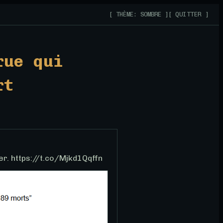
[ THÈME: SOMBRE ]
[ QUITTER ]
rue qui
rt
ter. https://t.co/Mjkd1Qqffn