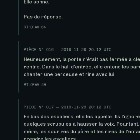
Elle sonne. 

Pas de réponse.
RT:
0
FAV:
64
PIÈCE N°
016
—
2019-11-29 20:12 UTC
Heureusement, la porte n'était pas fermée à clef
rentre. Dans le hall d'entrée, elle entend les par
chanter une berceuse et rire avec lui.
RT:
0
FAV:
59
PIÈCE N°
017
—
2019-11-29 20:12 UTC
En bas des escaliers, elle les appelle. Ils l'ignorent
quelques scrupules à hausser la voix. Pourtant, e
mère, les sourires du père et les rires de l'enfa
prendre les escaliers.