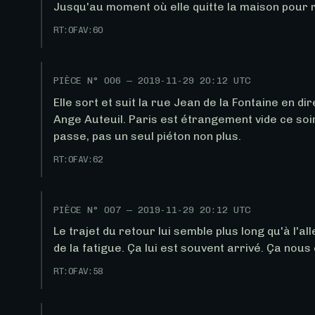
Jusqu'au moment où elle quitte la maison pour r
RT:
0
FAV:
60
PIÈCE N°
006
—
2019-11-29 20:12 UTC
Elle sort et suit la rue Jean de la Fontaine en dir
Ange Auteuil. Paris est étrangement vide ce soir-
passe, pas un seul piéton non plus.
RT:
0
FAV:
62
PIÈCE N°
007
—
2019-11-29 20:12 UTC
Le trajet du retour lui semble plus long qu'à l'all
de la fatigue. Ça lui est souvent arrivé. Ça nous 
RT:
0
FAV:
58