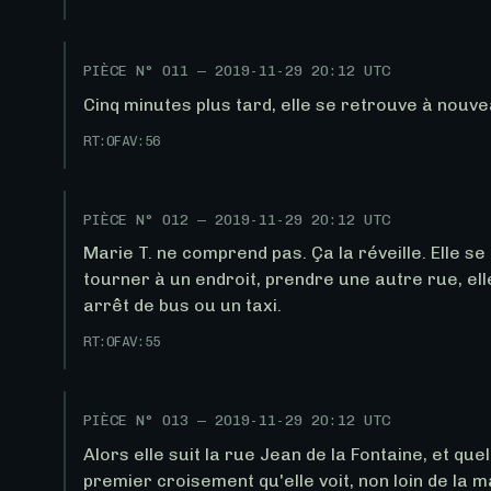
PIÈCE N°
011
—
2019-11-29 20:12 UTC
Cinq minutes plus tard, elle se retrouve à nouvea
RT:
0
FAV:
56
PIÈCE N°
012
—
2019-11-29 20:12 UTC
Marie T. ne comprend pas. Ça la réveille. Elle se d
tourner à un endroit, prendre une autre rue, el
arrêt de bus ou un taxi.
RT:
0
FAV:
55
PIÈCE N°
013
—
2019-11-29 20:12 UTC
Alors elle suit la rue Jean de la Fontaine, et que
premier croisement qu'elle voit, non loin de la m