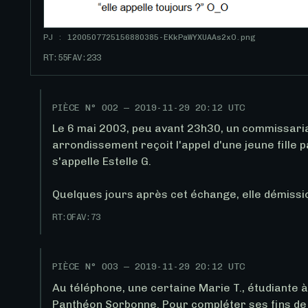
PJ : 1200507725156880385-EKkPaWYXUAAs2xO.png
RT:
55
FAV:
233
PIÈCE N°
002
—
2019-11-29 20:12 UTC
Le 6 mai 2003, peu avant 23h30, un commissari
arrondissement reçoit l'appel d'une jeune fille p
s'appelle Estelle G. 

Quelques jours après cet échange, elle démissi
RT:
0
FAV:
73
PIÈCE N°
003
—
2019-11-29 20:12 UTC
Au téléphone, une certaine Marie T., étudiante à 
Panthéon Sorbonne. Pour compléter ses fins de mo