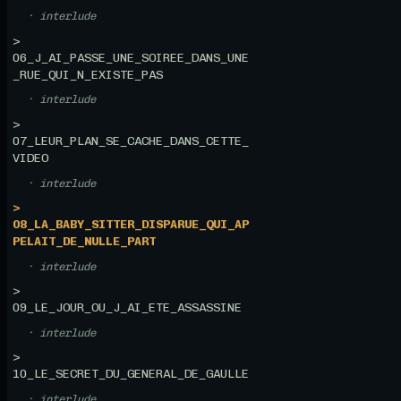
· interlude
>
06_J_AI_PASSE_UNE_SOIREE_DANS_UNE
_RUE_QUI_N_EXISTE_PAS
· interlude
>
07_LEUR_PLAN_SE_CACHE_DANS_CETTE_
VIDEO
· interlude
>
08_LA_BABY_SITTER_DISPARUE_QUI_AP
PELAIT_DE_NULLE_PART
· interlude
>
09_LE_JOUR_OU_J_AI_ETE_ASSASSINE
· interlude
>
10_LE_SECRET_DU_GENERAL_DE_GAULLE
· interlude