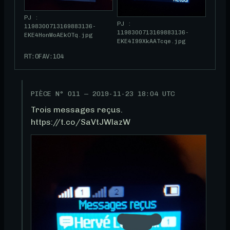
PJ :
PJ :
1198300713169883136-
1198300713169883136-
EKE4HonWoAEkOTq.jpg
EKE4I99XkAATcqe.jpg
RT:
0
FAV:
104
PIÈCE N°
011
—
2019-11-23 18:04 UTC
Trois messages reçus. 
https://t.co/SaVtJWlazW