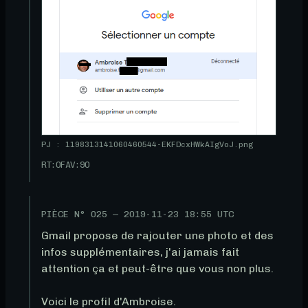
PJ : 1198313141060460544-EKFDcxHWkAIgVoJ.png
RT:
0
FAV:
90
PIÈCE N°
025
—
2019-11-23 18:55 UTC
Gmail propose de rajouter une photo et des 
infos supplémentaires, j'ai jamais fait 
attention ça et peut-être que vous non plus.

Voici le profil d'Ambroise. 