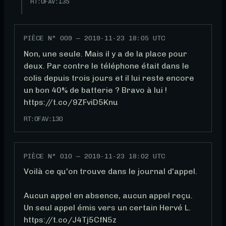
RT:
0
FAV:
135
PIÈCE N°
009
—
2019-11-23 18:05 UTC
Non, une seule. Mais il y a de la place pour 
deux. Par contre le téléphone était dans le 
colis depuis trois jours et il lui reste encore 
un bon 40% de batterie ? Bravo à lui ! 
https://t.co/9ZFviD5Knu
RT:
0
FAV:
130
PIÈCE N°
010
—
2019-11-23 18:02 UTC
Voilà ce qu'on trouve dans le journal d'appel.

Aucun appel en absence, aucun appel reçu. 
Un seul appel émis vers un certain Hervé L. 
https://t.co/J4Tj5CfN5z