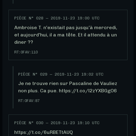
PIÈCE N°
028
—
2019-11-23 19:00 UTC
Ambroise T. n'existait pas jusqu'à mercredi, 
et aujourd'hui, il a ma tête. Et il attendu à un 
diner ??
RT:
0
FAV:
110
PIÈCE N°
029
—
2019-11-23 19:02 UTC
Je ne trouve rien sur Pascaline de Vauliez 
non plus. Ca pue. https://t.co/l2zYXBGgO6
RT:
0
FAV:
87
PIÈCE N°
030
—
2019-11-23 19:10 UTC
https://t.co/6uRBETtAUQ