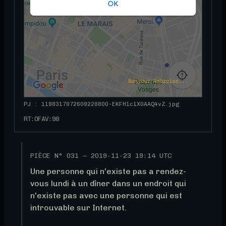
PJ : 1198317972609228800-EKFH1c1X0AAQ4vZ.jpg
RT:
0
FAV:
98
PIÈCE N°
031
—
2019-11-23 19:14 UTC
Une personne qui n'existe pas a rendez-
vous lundi à un dîner dans un endroit qui 
n'existe pas avec une personne qui est 
introuvable sur Internet.
