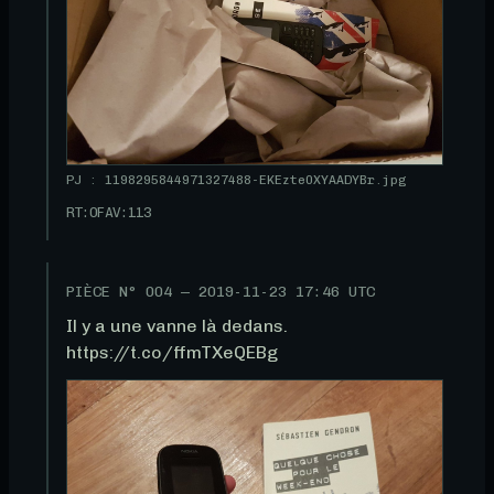
PJ : 1198295844971327488-EKEzte0XYAADYBr.jpg
RT:
0
FAV:
113
PIÈCE N°
004
—
2019-11-23 17:46 UTC
Il y a une vanne là dedans. 
https://t.co/ffmTXeQEBg