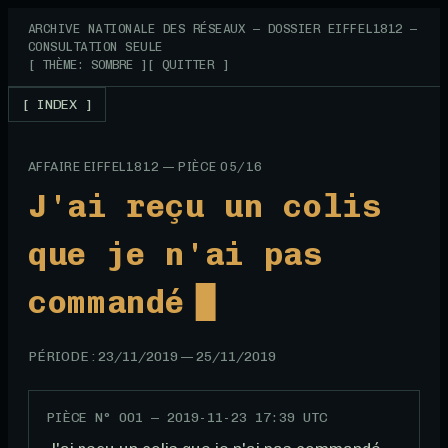
ARCHIVE NATIONALE DES RÉSEAUX — DOSSIER EIFFEL1812 —
CONSULTATION SEULE
[ THÈME: SOMBRE ]
[ QUITTER ]
[ INDEX ]
AFFAIRE EIFFEL1812 — PIÈCE 05/16
J'ai reçu un colis
que je n'ai pas
commandé
PÉRIODE :
23/11/2019
—
25/11/2019
PIÈCE N°
001
—
2019-11-23 17:39 UTC