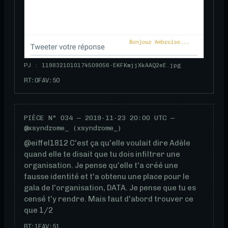
PJ : 1198321010174509056-EKFKmjjXkAAQ2eE.jpg
RT:
0
FAV:
50
PIÈCE N°
034
—
2019-11-23 20:00 UTC
—
@xsyndrome_ (xsyndrome_)
@eiffel1812 C'est ça qu'elle voulait dire Adèle 
quand elle te disait que tu dois infiltrer une 
organisation. Je pense qu'elle t'a créé une 
fausse identité et t'a obtenu une place pour le 
gala de l'organisation, DATA. Je pense que tu es 
censé t'y rendre. Mais faut d'abord trouver ce 
que 1/2
RT:
1
FAV:
51