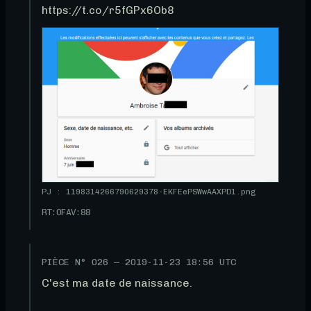
https://t.co/r5fGPx6Ob8
PJ : 1198314266790629378-EKFEePSWwAAXPDl.png
RT:
0
FAV:
88
PIÈCE N°
026
—
2019-11-23 18:56 UTC
C'est ma date de naissance.
