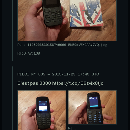
PJ : 1198296830158749696-EKE0myWX0AAM7VQ.jpg
RT:
0
FAV:
108
PIÈCE N°
005
—
2019-11-23 17:49 UTC
C'est pas 0000 https://t.co/Q6zvix0tjo
PJ :