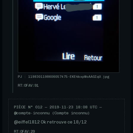
PJ : 1198301198606057475-EKE4kxpWoAAGIqU.jpg
RT:
0
FAV:
91
PIÈCE N°
012
—
2019-11-23 18:08 UTC
—
@compte-inconnu (Compte inconnu)
@eiffel1812 Ok retrouve ce 18/12
RT:
0
FAV:
29