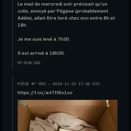
Le mail de mercredi soir précisait qu'un 
colis, envoyé par Pégase (probablement 
Adèle), allait être livré chez moi entre 8h et 
18h.

Je me suis levé à 7h30.

Il est arrivé à 18h30.
RT:
0
FAV:
202
PIÈCE N°
003
—
2019-11-23 17:42 UTC
https://t.co/a4Tft6o1oc