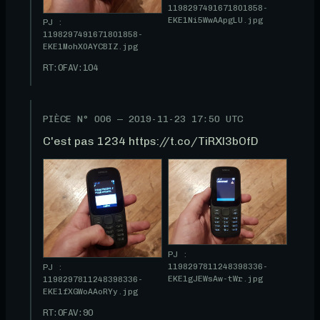
1198297491671801858-
EKE1Ni5WwAApgLU.jpg
PJ :
1198297491671801858-
EKE1MohX0AYCBIZ.jpg
RT:
0
FAV:
104
PIÈCE N°
006
—
2019-11-23 17:50 UTC
C'est pas 1234 https://t.co/TiRXl3bOfD
PJ :
1198297811248398336-
PJ :
EKE1gJEWsAw-tWr.jpg
1198297811248398336-
EKE1fXGWoAAoRYy.jpg
RT:
0
FAV:
90