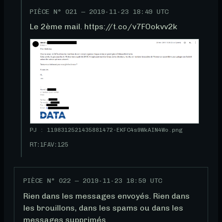
PIÈCE N°
021
—
2019-11-23 18:49 UTC
Le 2ème mail. https://t.co/v7FOokvv2k
PJ : 1198312521435881472-EKFC4s9WkAIN4Wo.png
RT:
1
FAV:
125
PIÈCE N°
022
—
2019-11-23 18:59 UTC
Rien dans les messages envoyés. Rien dans 
les brouillons, dans les spams ou dans les 
messages supprimés. 