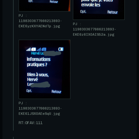
PJ :
1198303677666213893-
PJ :
EKE6yrKXYAENdTp.jpg
1198303677666213893-
EKE6z6IX0AIS52a.jpg
PJ :
1198303677666213893-
EKE61JSX0AEeSqU.jpg
RT:
0
FAV:
111