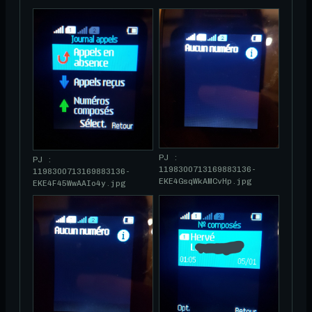
PJ :
PJ :
1198300713169883136-
1198300713169883136-
EKE4GsqWkAMCvHp.jpg
EKE4F45WwAAIo4y.jpg