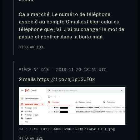
Ca a marché. Le numéro de téléphone 
associé au compte Gmail est bien celui du 
téléphone que j'ai. J'ai pu changer le mot de 
passe et rentrer dans la boite mail.
RT:
0
FAV:
109
PIÈCE N°
019
—
2019-11-23 18:41 UTC
2 mails https://t.co/bj1p13JF0x
PJ : 1198310713548300288-EKFBPezWkAEID1T.jpg
RT:
0
FAV:
121