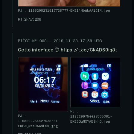
PJ : 1198298231517728777-EKE14HbWkAA10IN.jpg
RT:
2
FAV:
206
PIÈCE N°
008
—
2019-11-23 17:58 UTC
Cette interface 👌 https://t.co/CkAD60iq8t
PJ :
PJ :
1198299754427535361-
1198299754427535361-
EKE3QqNXYAE9Hh0.jpg
EKE3QAtX0AAsL9W.jpg