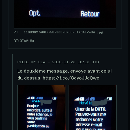
PJ : 1198302746677587968-EKE5-6fX0AIVw8W.jpg
RT:
0
FAV:
84
PIÈCE N°
014
—
2019-11-23 18:13 UTC
Le deuxième message, envoyé avant celui 
du dessus. https://t.co/CqyoJJdQwc