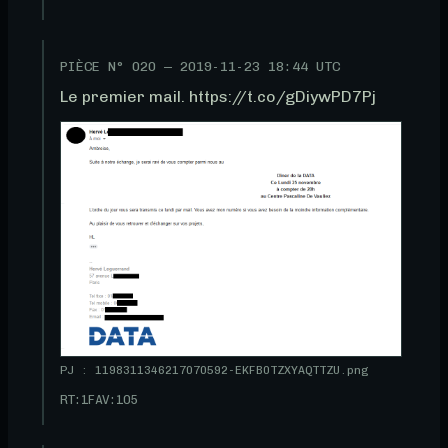
PIÈCE N°
020
—
2019-11-23 18:44 UTC
Le premier mail. https://t.co/gDiywPD7Pj
PJ : 1198311346217070592-EKFB0TZXYAQTTZU.png
RT:
1
FAV:
105