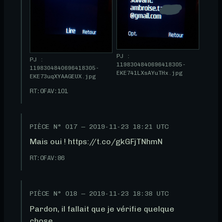
PJ :
PJ :
1198304840696418305-
1198304840696418305-
EKE741LXsAYuTHx.jpg
EKE73uqXYAAGEUX.jpg
RT:
0
FAV:
101
PIÈCE N°
017
—
2019-11-23 18:21 UTC
Mais oui ! https://t.co/gkGFjTNhmN
RT:
0
FAV:
86
PIÈCE N°
018
—
2019-11-23 18:38 UTC
Pardon, il fallait que je vérifie quelque 
chose.
