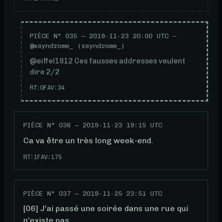
PIÈCE N°
035
—
2019-11-23 20:00 UTC
—
@xsyndrome_ (xsyndrome_)
@eiffel1812 Ces fausses addresses veulent 
dire 2/2
RT:
0
FAV:
34
PIÈCE N°
036
—
2019-11-23 19:15 UTC
Ca va être un très long week-end.
RT:
1
FAV:
175
PIÈCE N°
037
—
2019-11-25 23:51 UTC
[06] J'ai passé une soirée dans une rue qui 
n'existe pas
