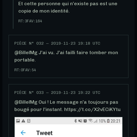
Et cette personne qui n'existe pas est une 
copie de mon identité.
RT:
3
FAV:
164
PIÈCE N°
032
—
2019-11-23 19:18 UTC
@BillelMg J'ai vu. J'ai failli faire tomber mon 
portable.
RT:
0
FAV:
54
PIÈCE N°
033
—
2019-11-23 19:22 UTC
@BillelMg Oui ! Le message n'a toujours pas 
bougé pour l'instant. https://t.co/X2vECiKYtu