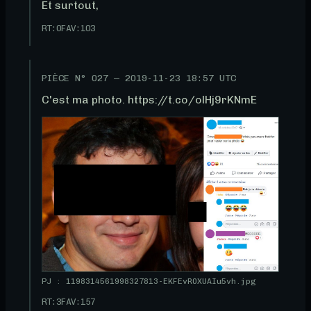
Et surtout,
RT:
0
FAV:
103
PIÈCE N°
027
—
2019-11-23 18:57 UTC
C'est ma photo. https://t.co/olHj9rKNmE
PJ : 1198314561998327813-EKFEvR0XUAIu5vh.jpg
RT:
3
FAV:
157