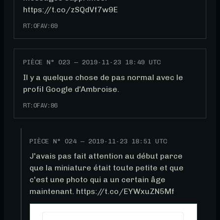
https://t.co/zSQdVf7w9E
RT:
0
FAV:
69
PIÈCE N°
023
—
2019-11-23 18:49 UTC
Il y a quelque chose de pas normal avec le 
profil Google d'Ambroise.
RT:
0
FAV:
86
PIÈCE N°
024
—
2019-11-23 18:51 UTC
J'avais pas fait attention au début parce 
que la miniature était toute petite et que 
c'est une photo qui a un certain âge 
maintenant. https://t.co/EYWxuZN5Mf