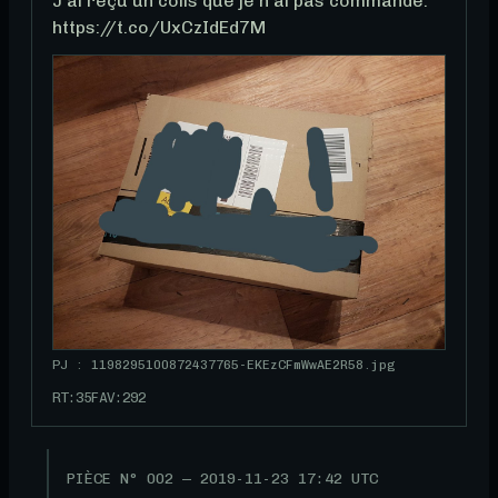
J'ai reçu un colis que je n'ai pas commandé. 
https://t.co/UxCzIdEd7M
PJ : 1198295100872437765-EKEzCFmWwAE2R58.jpg
RT:
35
FAV:
292
PIÈCE N°
002
—
2019-11-23 17:42 UTC