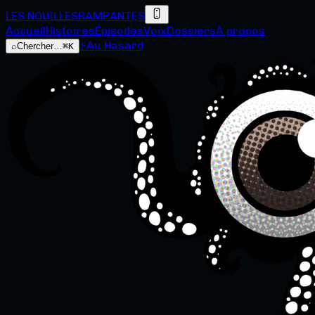
LES NOUILLES
RAMPANTES
Accueil
Histoires
Épisodes
Voix
Dossiers
À propos
⚡
Au Hasard
⌕
Chercher…
⌘K