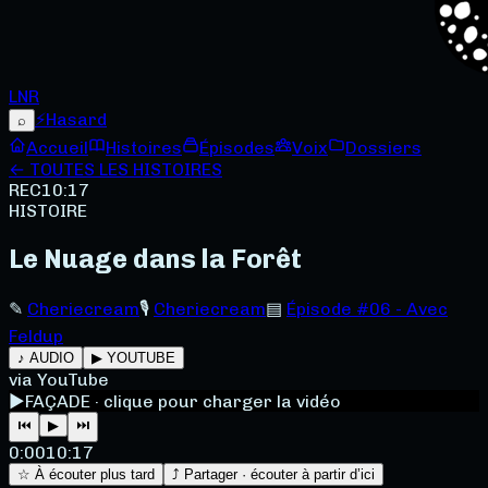
LNR
⚡
Hasard
⌕
Accueil
Histoires
Épisodes
Voix
Dossiers
← TOUTES LES HISTOIRES
REC
10:17
HISTOIRE
Le Nuage dans la Forêt
✎
Cheriecream
🎙
Cheriecream
▤
Épisode #06 - Avec
Feldup
♪ AUDIO
▶ YOUTUBE
via YouTube
▶
FAÇADE · clique pour charger la vidéo
⏮
▶
⏭
0:00
10:17
☆ À écouter plus tard
⤴ Partager · écouter à partir d’ici