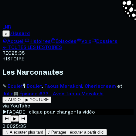
LNR
⚡
Hasard
⌕
Accueil
Histoires
Épisodes
Voix
Dossiers
← TOUTES LES HISTOIRES
REC
25:35
HISTOIRE
Les Narconautes
✎
Boulet
🎙
Boulet
,
Taous Merakchi
,
Cheriecream
et
Julie
▤
Épisode #33 - Avec Taous Merakchi
♪ AUDIO
▶ YOUTUBE
via YouTube
▶
FAÇADE · clique pour charger la vidéo
⏮
▶
⏭
0:00
25:35
☆ À écouter plus tard
⤴ Partager · écouter à partir d’ici