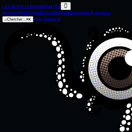
LES NOUILLES
RAMPANTES
Accueil
Histoires
Épisodes
Voix
Dossiers
À propos
⚡
Au Hasard
⌕
Chercher…
⌘K