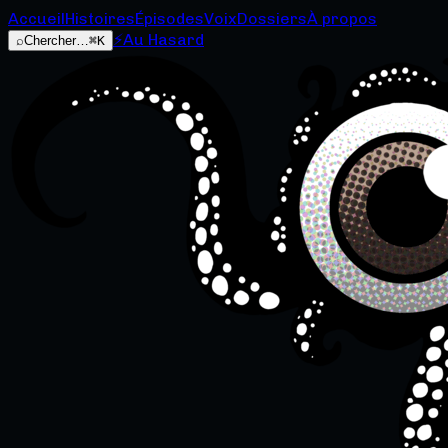
Accueil
Histoires
Épisodes
Voix
Dossiers
À propos
⚡
Au Hasard
⌕
Chercher…
⌘K