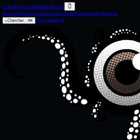
LES NOUILLES
RAMPANTES
Accueil
Histoires
Épisodes
Voix
Dossiers
À propos
⚡
Au Hasard
⌕
Chercher…
⌘K