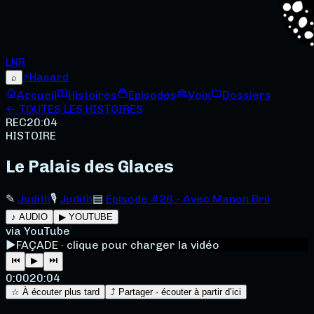
LNR
⚡
Hasard
⌕
Accueil
Histoires
Épisodes
Voix
Dossiers
← TOUTES LES HISTOIRES
REC
20:04
HISTOIRE
Le Palais des Glaces
✎
Judith
🎙
Judith
▤
Épisode #26 - Avec Manon Bril
♪ AUDIO
▶ YOUTUBE
via YouTube
▶
FAÇADE · clique pour charger la vidéo
⏮
▶
⏭
0:00
20:04
☆ À écouter plus tard
⤴ Partager · écouter à partir d’ici