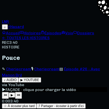
LNR
⚡
Hasard
⌕
Accueil
Histoires
Épisodes
Voix
Dossiers
← TOUTES LES HISTOIRES
REC
3:40
HISTOIRE
Pouce
✎
Cheriecream
🎙
Cheriecream
▤
Épisode #26 - Avec
Manon Bril
♪ AUDIO
▶ YOUTUBE
via YouTube
▶
FAÇADE · clique pour charger la vidéo
⏮
▶
⏭
0:00
3:40
☆ À écouter plus tard
⤴ Partager · écouter à partir d’ici