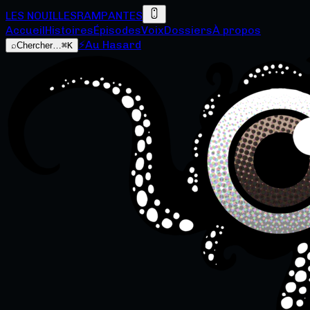
LES NOUILLES
RAMPANTES
Accueil
Histoires
Épisodes
Voix
Dossiers
À propos
⚡
Au Hasard
⌕
Chercher…
⌘K