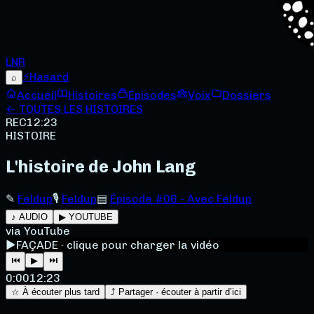
LNR
⚡
Hasard
⌕
Accueil
Histoires
Épisodes
Voix
Dossiers
← TOUTES LES HISTOIRES
REC
12:23
HISTOIRE
L'histoire de John Lang
✎
Feldup
🎙
Feldup
▤
Épisode #06 - Avec Feldup
♪ AUDIO
▶ YOUTUBE
via YouTube
▶
FAÇADE · clique pour charger la vidéo
⏮
▶
⏭
0:00
12:23
☆ À écouter plus tard
⤴ Partager · écouter à partir d’ici