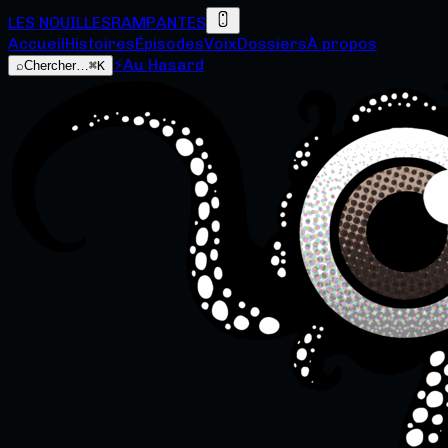
LES NOUILLES
RAMPANTES
Accueil
Histoires
Épisodes
Voix
Dossiers
À propos
⚡
Au Hasard
⌕
Chercher…
⌘K