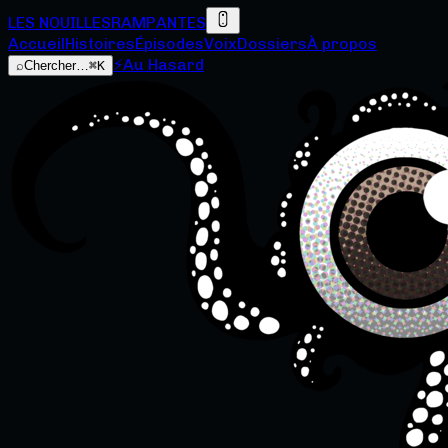
LES NOUILLES
RAMPANTES
Accueil
Histoires
Épisodes
Voix
Dossiers
À propos
⚡
Au Hasard
⌕
Chercher…
⌘K