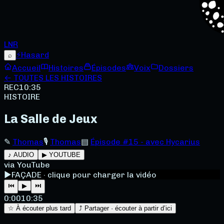
LNR
⚡
Hasard
⌕
Accueil
Histoires
Épisodes
Voix
Dossiers
← TOUTES LES HISTOIRES
REC
10:35
HISTOIRE
La Salle de Jeux
✎
Thomas
🎙
Thomas
▤
Épisode #15 - avec Hycarius
♪ AUDIO
▶ YOUTUBE
via YouTube
▶
FAÇADE · clique pour charger la vidéo
⏮
▶
⏭
0:00
10:35
☆ À écouter plus tard
⤴ Partager · écouter à partir d’ici