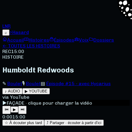
LNR
⚡
Hasard
⌕
Accueil
Histoires
Épisodes
Voix
Dossiers
← TOUTES LES HISTOIRES
REC
15:00
HISTOIRE
Humboldt Redwoods
✎
Boulet
🎙
Boulet
▤
Épisode #15 - avec Hycarius
♪ AUDIO
▶ YOUTUBE
via YouTube
▶
FAÇADE · clique pour charger la vidéo
⏮
▶
⏭
0:00
15:00
☆ À écouter plus tard
⤴ Partager · écouter à partir d’ici