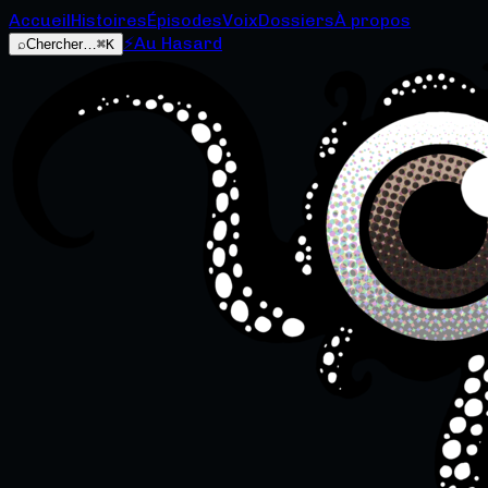
Accueil
Histoires
Épisodes
Voix
Dossiers
À propos
⚡
Au Hasard
⌕
Chercher…
⌘K