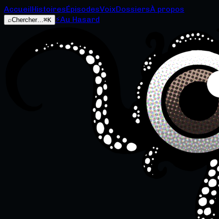
Accueil
Histoires
Épisodes
Voix
Dossiers
À propos
⚡
Au Hasard
⌕
Chercher…
⌘K