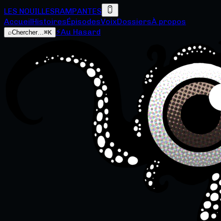
LES NOUILLES
RAMPANTES
Accueil
Histoires
Épisodes
Voix
Dossiers
À propos
⚡
Au Hasard
⌕
Chercher…
⌘K