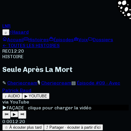
LNR
⚡
Hasard
⌕
Accueil
Histoires
Épisodes
Voix
Dossiers
← TOUTES LES HISTOIRES
REC
12:20
HISTOIRE
Seule Après La Mort
✎
Cheriecream
🎙
Cheriecream
▤
Épisode #09 - Avec
Patrick Baud
♪ AUDIO
▶ YOUTUBE
via YouTube
▶
FAÇADE · clique pour charger la vidéo
⏮
▶
⏭
0:00
12:20
☆ À écouter plus tard
⤴ Partager · écouter à partir d’ici