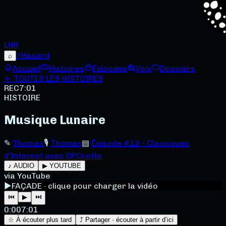
LNR
⚡
Hasard
⌕
Accueil
Histoires
Épisodes
Voix
Dossiers
← TOUTES LES HISTOIRES
REC
7:01
HISTOIRE
Musique Lunaire
✎
Thomas
🎙
Thomas
▤
Épisode #12 - Classiques
d'Internet avec OPCrotte
♪ AUDIO
▶ YOUTUBE
via YouTube
▶
FAÇADE · clique pour charger la vidéo
⏮
▶
⏭
0:00
7:01
☆ À écouter plus tard
⤴ Partager · écouter à partir d’ici