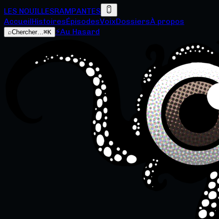
LES NOUILLES
RAMPANTES
Accueil
Histoires
Épisodes
Voix
Dossiers
À propos
⚡
Au Hasard
⌕
Chercher…
⌘K