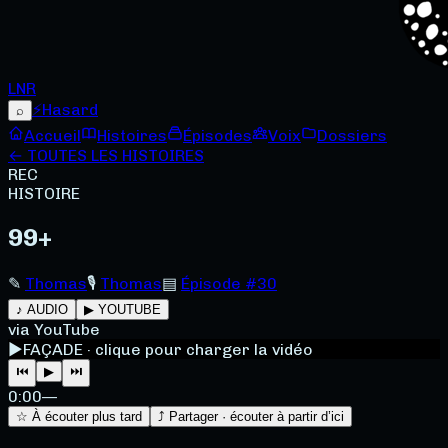
LNR
⚡
Hasard
⌕
Accueil
Histoires
Épisodes
Voix
Dossiers
← TOUTES LES HISTOIRES
REC
HISTOIRE
99+
✎
Thomas
🎙
Thomas
▤
Épisode #30
♪ AUDIO
▶ YOUTUBE
via YouTube
▶
FAÇADE · clique pour charger la vidéo
⏮
▶
⏭
0:00
—
☆ À écouter plus tard
⤴ Partager · écouter à partir d’ici