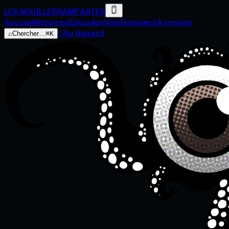
LES NOUILLES
RAMPANTES
Accueil
Histoires
Épisodes
Voix
Dossiers
À propos
⚡
Au Hasard
⌕
Chercher…
⌘K