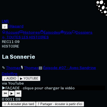
LNR
⚡
Hasard
⌕
Accueil
Histoires
Épisodes
Voix
Dossiers
← TOUTES LES HISTOIRES
REC
11:09
HISTOIRE
La Sonnerie
✎
Thomas
🎙
Thomas
▤
Épisode #07 - Avec Sandrine
Deloffre
♪ AUDIO
▶ YOUTUBE
via YouTube
▶
FAÇADE · clique pour charger la vidéo
⏮
▶
⏭
0:00
11:09
☆ À écouter plus tard
⤴ Partager · écouter à partir d’ici