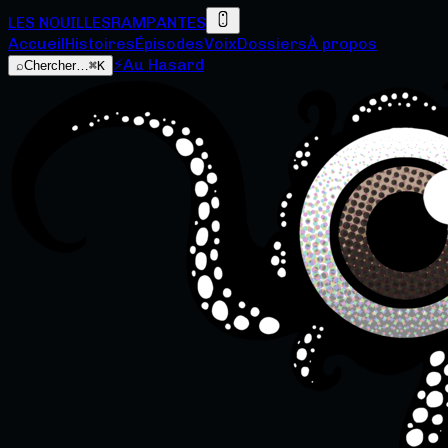
LES NOUILLES
RAMPANTES
Accueil
Histoires
Épisodes
Voix
Dossiers
À propos
⚡
Au Hasard
⌕
Chercher…
⌘K