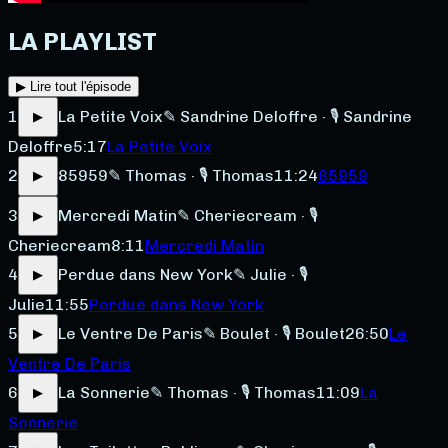
LA PLAYLIST
▶ Lire tout l'épisode
1
La Petite Voix
✎ Sandrine Deloffre · 🎙 Sandrine
▶
Deloffre
5:17
La Petite Voix
2
85959
✎ Thomas · 🎙 Thomas
11:24
85959
▶
3
Mercredi Matin
✎ Cheriecream · 🎙
▶
Cheriecream
8:11
Mercredi Matin
4
Perdue dans New York
✎ Julie · 🎙
▶
Julie
11:55
Perdue dans New York
5
Le Ventre De Paris
✎ Boulet · 🎙 Boulet
26:50
Le
▶
Ventre De Paris
6
La Sonnerie
✎ Thomas · 🎙 Thomas
11:09
La
▶
Sonnerie