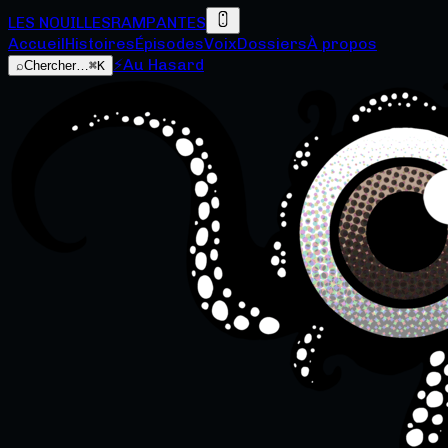
LES NOUILLES
RAMPANTES
Accueil
Histoires
Épisodes
Voix
Dossiers
À propos
⚡
Au Hasard
⌕
Chercher…
⌘K