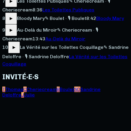
7
Les Toilettes Publiques
✎ Cheriecream · 🎙
▶
Cheriecream
8:36
Les Toilettes Publiques
8
Bloody Mary
✎ Boulet · 🎙 Boulet
8:42
Bloody Mary
▶
9
Au-Delà du Miroir
✎ Cheriecream · 🎙
▶
Cheriecream
13:43
Au-Delà du Miroir
10
La Vérité sur les Toilettes Coquillage
✎ Sandrine
▶
Deloffre · 🎙 Sandrine Deloffre
La Vérité sur les Toilettes
Coquillage
INVITÉ·E·S
T
Thomas
C
Cheriecream
B
Boulet
SD
Sandrine
Deloffre
J
Julie