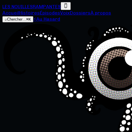
LES NOUILLES
RAMPANTES
Accueil
Histoires
Épisodes
Voix
Dossiers
À propos
⚡
Au Hasard
⌕
Chercher…
⌘K