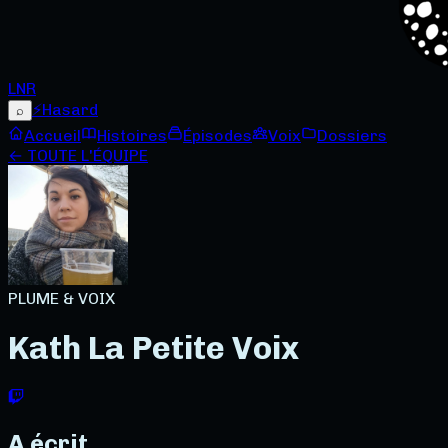
LNR
⚡
Hasard
⌕
Accueil
Histoires
Épisodes
Voix
Dossiers
← TOUTE L'ÉQUIPE
PLUME & VOIX
Kath La Petite Voix
A écrit