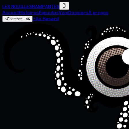
LES NOUILLES
RAMPANTES
Accueil
Histoires
Épisodes
Voix
Dossiers
À propos
⚡
Au Hasard
⌕
Chercher…
⌘K