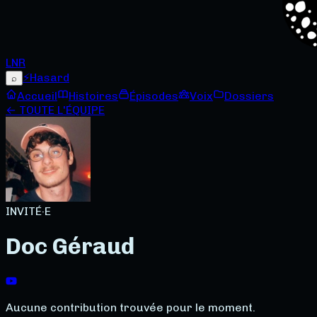
LNR
⚡
Hasard
⌕
Accueil
Histoires
Épisodes
Voix
Dossiers
← TOUTE L'ÉQUIPE
INVITÉ·E
Doc Géraud
Aucune contribution trouvée pour le moment.