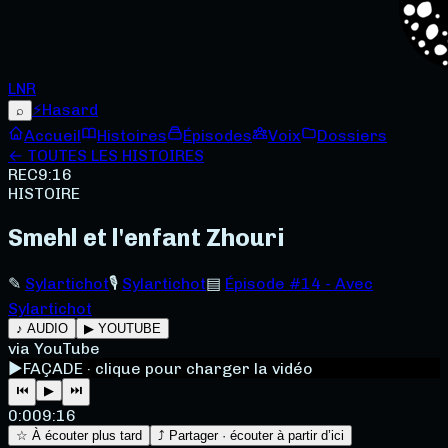
LNR
⚡
Hasard
⌕
Accueil
Histoires
Épisodes
Voix
Dossiers
← TOUTES LES HISTOIRES
REC
9:16
HISTOIRE
Smehl et l'enfant Zhouri
✎
Sylartichot
🎙
Sylartichot
▤
Épisode #14 - Avec
Sylartichot
♪ AUDIO
▶ YOUTUBE
via YouTube
▶
FAÇADE · clique pour charger la vidéo
⏮
▶
⏭
0:00
9:16
☆ À écouter plus tard
⤴ Partager · écouter à partir d’ici