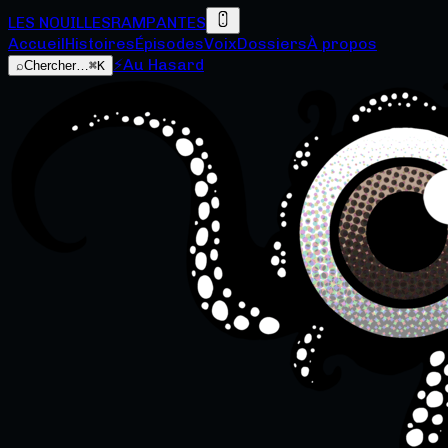
LES NOUILLES
RAMPANTES
Accueil
Histoires
Épisodes
Voix
Dossiers
À propos
⚡
Au Hasard
⌕
Chercher…
⌘K