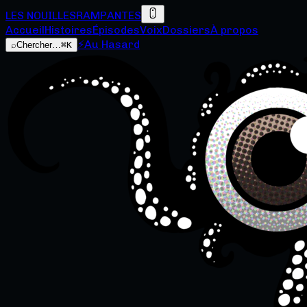
LES NOUILLES
RAMPANTES
Accueil
Histoires
Épisodes
Voix
Dossiers
À propos
⚡
Au Hasard
⌕
Chercher…
⌘K