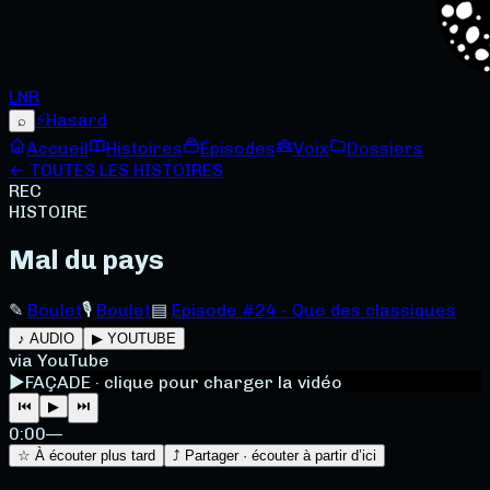
LNR
⚡
Hasard
⌕
Accueil
Histoires
Épisodes
Voix
Dossiers
← TOUTES LES HISTOIRES
REC
HISTOIRE
Mal du pays
✎
Boulet
🎙
Boulet
▤
Episode #24 - Que des classiques
♪ AUDIO
▶ YOUTUBE
via YouTube
▶
FAÇADE · clique pour charger la vidéo
⏮
▶
⏭
0:00
—
☆ À écouter plus tard
⤴ Partager · écouter à partir d’ici